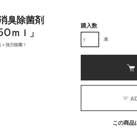
消臭除菌剤
購入数
50ｍｌ」
本
臭＋強力除菌！
AD
この商品