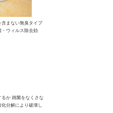
を含まない無臭タイプ
菌・ウィルス除去効
るか 雑菌をなくさな
酸化分解により破壊し