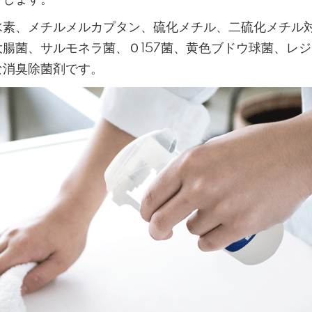
水素、メチルメルカプタン、硫化メチル、二硫化メチル
腸菌、サルモネラ菌、Ｏ157菌、黄色ブドウ球菌、レ
な消臭除菌剤です。