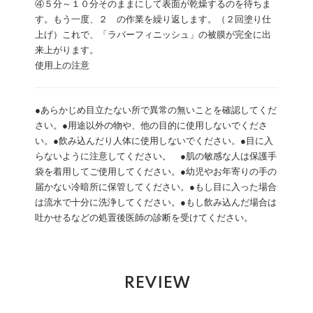
④５分～１０分そのままにして表面が乾燥するのを待ちま
す。もう一度、２ の作業を繰り返します。（２回塗り仕
上げ）これで、「ラバーフィニッシュ」の被膜が完全に出
来上がります。
使用上の注意
●あらかじめ目立たない所で異常の無いことを確認してくだ
さい。●用途以外の物や、他の目的に使用しないでくださ
い。●飲み込んだり人体に使用しないでください。●目に入
らないように注意してください。 ●肌の敏感な人は保護手
袋を着用してご使用してください。●幼児やお年寄りの手の
届かない冷暗所に保管してください。●もし目に入った場合
は流水で十分に洗浄してください。●もし飲み込んだ場合は
吐かせるなどの処置後医師の診断を受けてください。
REVIEW