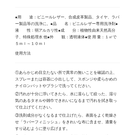
●用 途：ビニールレザー、合成皮革製品、タイヤ、ラバ
ー製品等の洗浄に。●品 名：ビニルレザー専用洗浄剤●
液 性：弱アルカリ性●成 分：植物性由来天然高分
子、特殊処理水 他●外 観：透明液体●使 用 量：１㎡で
５ｍｌ～１０ｍｌ
使用方法
①あらかじめ目立たない所で異常の無いことを確認の上、
スプレーまたは容器に小出しして、スポンジや柔らかめの
ナイロンパットやブラシで洗ってください。
②汚れが十分に浮いてきたら、水に濡らして絞った、湿り
気のあるタオルや雑巾できれいになるまで汚れを拭き取っ
て仕上げてください。
③洗剤成分がなくなるまで仕上げたら、表面をよく乾燥さ
せ「ラバーフィニッシュ」をきれいな布に含ませ、適量を
すり込むように塗り広げます。