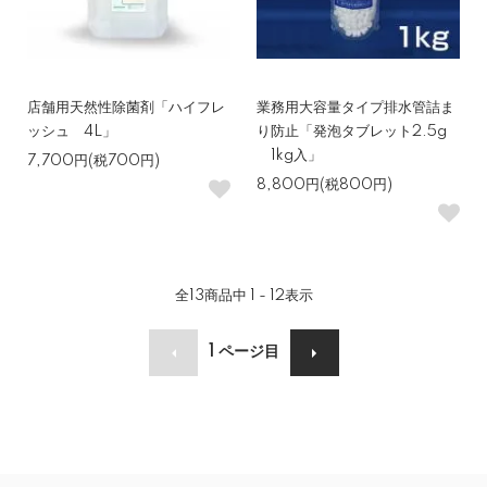
店舗用天然性除菌剤「ハイフレ
業務用大容量タイプ排水管詰ま
ッシュ 4L」
り防止「発泡タブレット2.5g
1kg入」
7,700円(税700円)
8,800円(税800円)
全
13
商品中
1 - 12
表示
1
ページ目