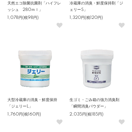
天然エコ除菌抗菌剤「ハイフレ
冷蔵庫の消臭・鮮度保持剤「ジ
ッシュ 280ｍｌ」
ェリーS」
1,078円(税98円)
1,320円(税120円)
大型冷蔵庫の消臭・鮮度保持
生ゴミ・ごみ箱の強力消臭剤
「ジェリーL」
「瞬間消臭パウダー」
1,760円(税160円)
2,035円(税185円)