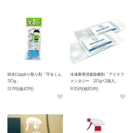
排水口ぬめり取り剤「守るくん
冷凍庫用消臭除菌剤「アイスフ
30g」
ァンタジー 20g×2袋入」
517円(税47円)
935円(税85円)